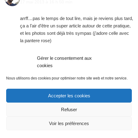
17 mai 2013 à 16 h 50 min
arrff…pas le temps de tout lire, mais je reviens plus tard,
ça a l’air d’être un super article autour de cette pratique,
et les photos sont déjà très sympas (j’adore celle avec
la pantere rose)
Gérer le consentement aux
cookies
Marc
RÉPONDRE
Nous utilisons des cookies pour optimiser notre site web et notre service.
21 mai 2013 à 7 h 56 min
Accepter les cookies
Merci pour tes encouragements!
Refuser
Voir les préférences
Marie
RÉPONDRE
17 mai 2013 à 21 h 15 min