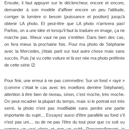
Ensuite, il faut appuyer sur le déclencheur, encore et encore,
demander à son modèle d’affiner encore un peu l’attitude,
corriger la lumière si besoin (puissance et position) jusqu’à
obtenir LA photo. Et peut-être que LA photo n’arrivera pas!
Parfois, on a une idée et lorsqu’il faut la traduire en image, ça ne
marche pas. Mieux vaut ne pas s’entêter. Dans bien des cas,
on fera mieux la prochaine fois. Pour ma photo de Stéphanie
avec la Mercedes, j’étais parti sur tout autre chose mais sans
succès. Puis j’ai vu cette voiture et là est née ma photo préférée
de cette série 😉
Pour finir, une erreur à ne pas commettre: Sur un fond « rayé »
(comme c’était le cas avec les moellons derrière Stéphanie),
attention â être bien de niveau, sinon, c’est moche, très moche.
On peut recadrer la plupart du temps, mais si le portrait est très
serré, la photo n’est pas modifiable sans perdre une partie
importante du sujet… Essayez aussi d’être parallèle au fond s’il
n’est pas uni… ou de ne pas l’être du tout pour que ce soit vu
comme un vrai choix et non un oubli. Personnellement, je