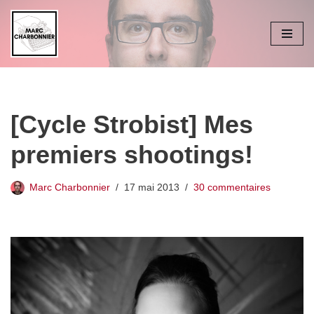
Aller
au
contenu
[Cycle Strobist] Mes
premiers shootings!
Marc Charbonnier
17 mai 2013
30 commentaires