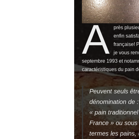
A
près plusie
enfin satisf
française! 
je vous ren
septembre 1993 et notamm
caractéristiques du pain de
Peuvent seuls êtr
dénomination de : 
« pain traditionnel
France » ou sous
termes les pains, 