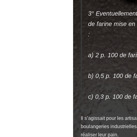
3° Eventuellement,
de farine mise en
:
a) 2 p. 100 de far
b) 0,5 p. 100 de f
c) 0,3 p. 100 de f
Il s’agissait pour les arti
boulangeries industrielles
réaliser leur pain.