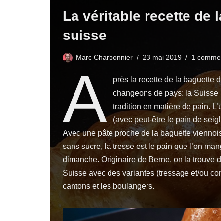
La véritable recette de 
suisse
Marc Charbonnier
23 mai 2019
1 commen
A
près la
recette de la baguette 
changeons de pays: la Suisse
tradition en matière de pain. L
(avec peut-être le pain de seigl
Avec une pâte proche de la baguette viennoi
sans sucre, la tresse est le pain que l’on mang
dimanche.
Originaire de Berne
, on la trouve
Suisse avec des variantes (tressage et/ou co
cantons et les boulangers.