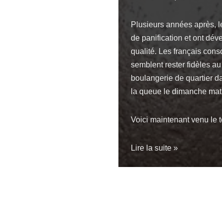
Plusieurs années après
, 
de panification et ont dé
qualité. Les français co
semblent rester fidèles au
boulangerie de quartier da
la queue le dimanche mat
Voici maintenant venu le t
Lire la suite »