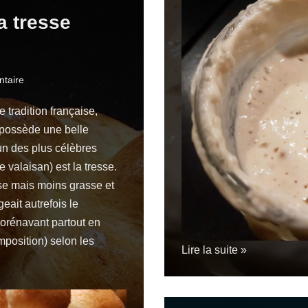
la tresse
taire
de
tradition
française
,
 possède une belle
’un des plus célèbres
e valaisan) est la tresse.
se mais moins grasse et
eait autrefois le
 dorénavant partout en
mposition) selon les
Lire la suite »