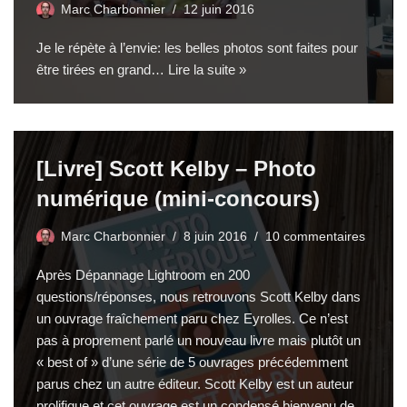
Marc Charbonnier
12 juin 2016
Je le répète à l’envie: les belles photos sont faites pour
être tirées en grand…
Lire la suite »
[Livre] Scott Kelby – Photo
numérique (mini-concours)
Marc Charbonnier
8 juin 2016
10 commentaires
Après
Dépannage Lightroom en 200
questions/réponses
, nous retrouvons Scott Kelby dans
un ouvrage fraîchement paru chez
Eyrolles
. Ce n’est
pas à proprement parlé un nouveau livre mais plutôt un
« best of » d’une série de 5 ouvrages précédemment
parus chez un autre éditeur. Scott Kelby est un auteur
prolifique et cet ouvrage est un condensé bienvenu de