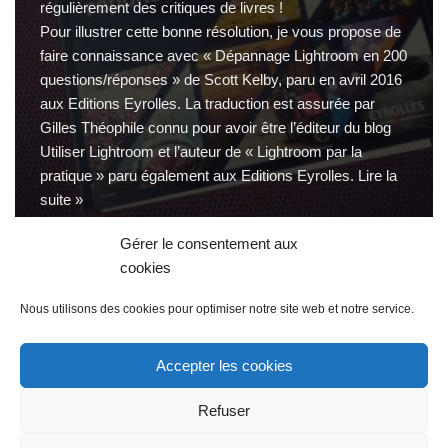
régulièrement des critiques de livres !
Pour illustrer cette bonne résolution, je vous propose de
faire connaissance avec «
Dépannage Lightroom en 200
questions/réponses
» de Scott Kelby, paru en avril 2016
aux Editions Eyrolles. La traduction est assurée par
Gilles Théophile connu pour avoir être l’éditeur du blog
Utiliser Lightroom
et l’auteur de « Lightroom par la
pratique » paru également aux Editions Eyrolles.
Lire la
suite »
Gérer le consentement aux
cookies
Nous utilisons des cookies pour optimiser notre site web et notre service.
« Précédent
1
2
3
4
5
…
117
Accepter les cookies
Suivant »
Refuser