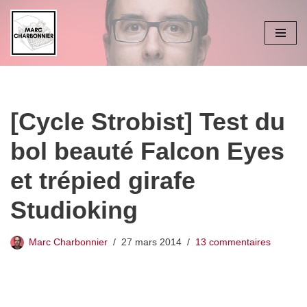
Aller
au
contenu
[Cycle Strobist] Test du
bol beauté Falcon Eyes
et trépied girafe
Studioking
Marc Charbonnier
27 mars 2014
13 commentaires