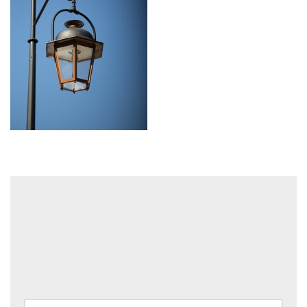
Laisser un commentaire
Votre adresse e-mail ne sera pas publiée.
Les champs
obligatoires sont indiqués avec
*
Nom
*