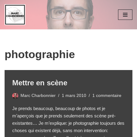
Aller
au
contenu
photographie
Mettre en scène
Marc Charbonnier
1 mars 2010
1 commentaire
Je prends beaucoup, beaucoup de photos et je
m’aperçois que je prends seulement des scène pré-
existantes… Je m’explique: je photographie toujours des
choses qui existent déjà, sans mon intervention: