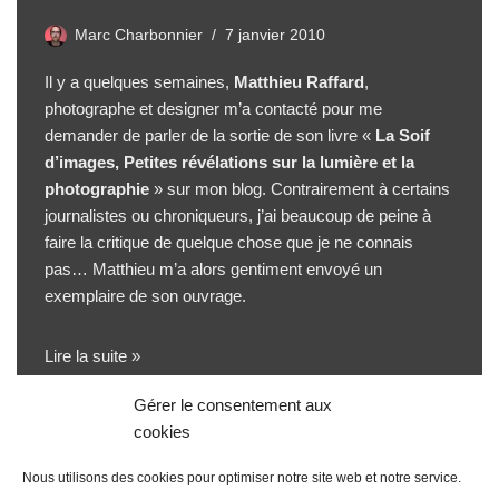
Marc Charbonnier
7 janvier 2010
Il y a quelques semaines,
Matthieu Raffard
,
photographe et designer m’a contacté pour me
demander de parler de la sortie de son livre «
La Soif
d’images, Petites révélations sur la lumière et la
photographie
» sur mon blog. Contrairement à certains
journalistes ou chroniqueurs, j’ai beaucoup de peine à
faire la critique de quelque chose que je ne connais
pas… Matthieu m’a alors gentiment envoyé un
exemplaire de son ouvrage.
Lire la suite »
Gérer le consentement aux
cookies
Nous utilisons des cookies pour optimiser notre site web et notre service.
« Précédent
1
2
3
4
5
…
29