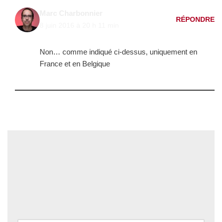
Marc Charbonnier
RÉPONDRE
8 juin 2016 à 20 h 11 min
Non… comme indiqué ci-dessus, uniquement en
France et en Belgique
Laisser un commentaire
Votre adresse e-mail ne sera pas publiée.
Les champs
obligatoires sont indiqués avec
*
Nom
*