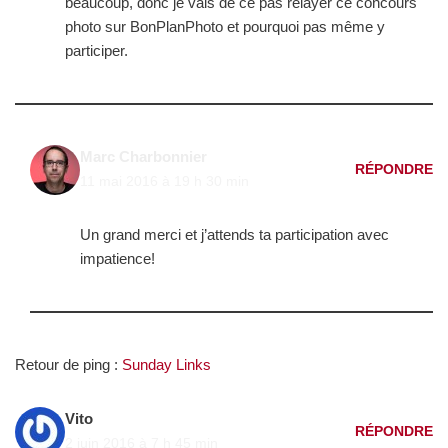
beaucoup, donc je vais de ce pas relayer ce concours
photo sur BonPlanPhoto et pourquoi pas même y
participer.
Marc Charbonnier
RÉPONDRE
11 mai 2016 à 19 h 30 min
Un grand merci et j’attends ta participation avec
impatience!
Retour de ping :
Sunday Links
Vito
RÉPONDRE
2 juin 2016 à 7 h 45 min