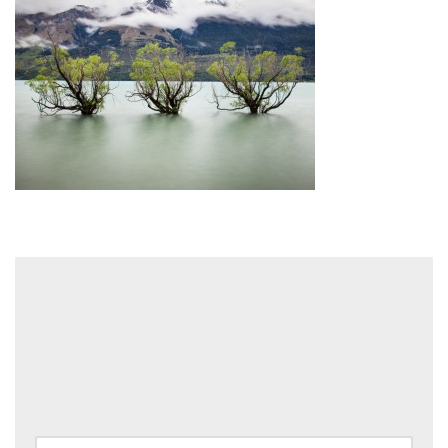
Laisser un commentaire
Votre adresse e-mail ne sera pas publiée.
Les champs
obligatoires sont indiqués avec
*
Nom
*