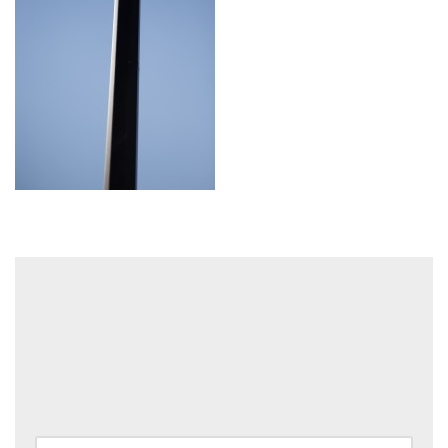
Laisser un commentaire
Votre adresse e-mail ne sera pas publiée.
Les champs
obligatoires sont indiqués avec
*
Nom
*