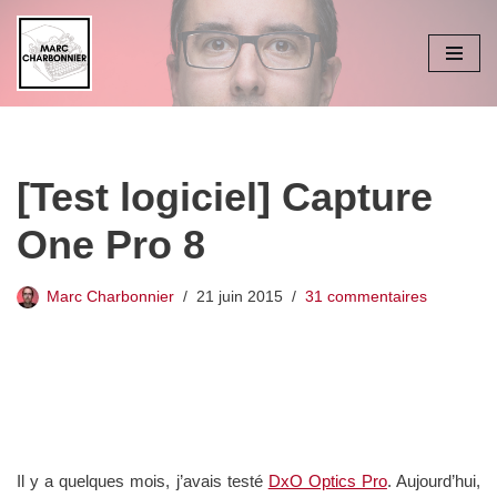
Aller
au
contenu
[Test logiciel] Capture
One Pro 8
Marc Charbonnier
21 juin 2015
31 commentaires
Il y a quelques mois, j’avais testé
DxO Optics Pro
. Aujourd’hui,