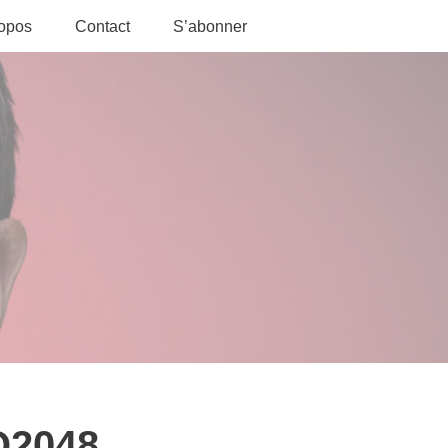
ropos
Contact
S’abonner
O2048