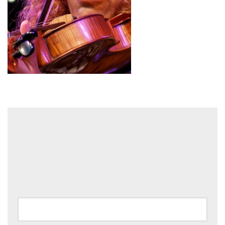
Laisser un commentaire
Votre adresse e-mail ne sera pas publiée.
Les champs
obligatoires sont indiqués avec
*
Nom
*