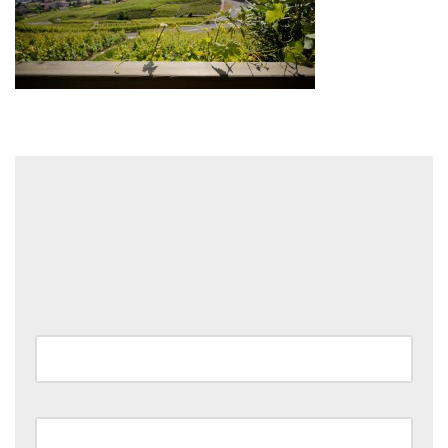
Laisser un commentaire
Votre adresse e-mail ne sera pas publiée.
Les champs
obligatoires sont indiqués avec
*
Nom
*
E-mail
*