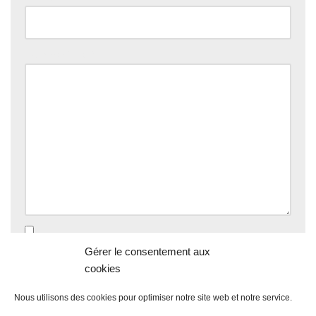
Commentaire
*
Enregistrer mon nom, mon e-mail et mon site dans le
Gérer le consentement aux
navigateur pour mon prochain commentaire.
cookies
Nous utilisons des cookies pour optimiser notre site web et notre service.