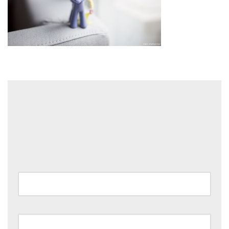
Laisser un commentaire
Votre adresse e-mail ne sera pas publiée.
Les champs
obligatoires sont indiqués avec
*
Nom
*
E-mail
*