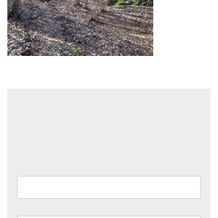
Laisser un commentaire
Votre adresse e-mail ne sera pas publiée.
Les champs
obligatoires sont indiqués avec
*
Nom
*
E-mail
*