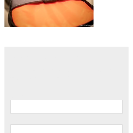
Laisser un commentaire
Votre adresse e-mail ne sera pas publiée.
Les champs
obligatoires sont indiqués avec
*
Nom
*
E-mail
*