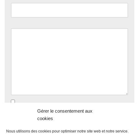
Commentaire
*
Enregistrer mon nom, mon e-mail et mon site dans le
Gérer le consentement aux
navigateur pour mon prochain commentaire.
cookies
Nous utilisons des cookies pour optimiser notre site web et notre service.