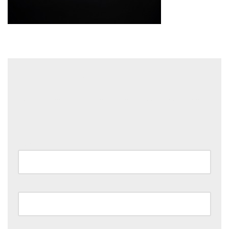
Laisser un commentaire
Votre adresse e-mail ne sera pas publiée.
Les champs
obligatoires sont indiqués avec
*
Nom
*
E-mail
*
Site web