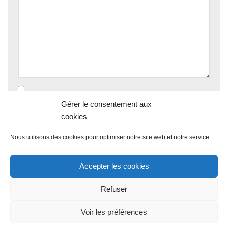
Enregistrer mon nom, mon e-mail et mon site dans le
Gérer le consentement aux
navigateur pour mon prochain commentaire.
cookies
Nous utilisons des cookies pour optimiser notre site web et notre service.
Accepter les cookies
Refuser
Voir les préférences
Propulsé par
WordPress