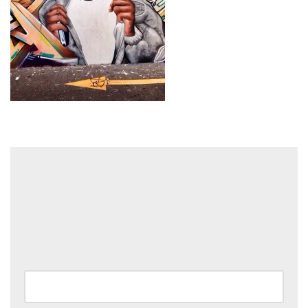
Laisser un commentaire
Votre adresse e-mail ne sera pas publiée.
Les champs
obligatoires sont indiqués avec
*
Nom
*