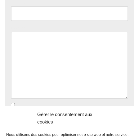
Site web
Commentaire
*
Enregistrer mon nom, mon e-mail et mon site dans le
Gérer le consentement aux
navigateur pour mon prochain commentaire.
cookies
Nous utilisons des cookies pour optimiser notre site web et notre service.