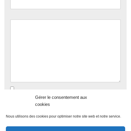
Commentaire
*
Enregistrer mon nom, mon e-mail et mon site dans le
Gérer le consentement aux
navigateur pour mon prochain commentaire.
cookies
Nous utilisons des cookies pour optimiser notre site web et notre service.