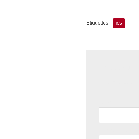
Étiquettes:
IOS
Laisser un
Votre adresse e-ma
Nom
*
Commentaire
*