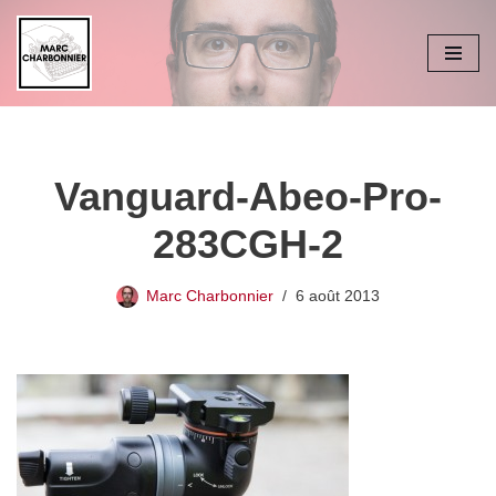
Aller
au
contenu
Vanguard-Abeo-Pro-
283CGH-2
Marc Charbonnier
6 août 2013