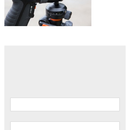
Laisser un commentaire
Votre adresse e-mail ne sera pas publiée.
Les champs
obligatoires sont indiqués avec
*
Nom
*
E-mail
*