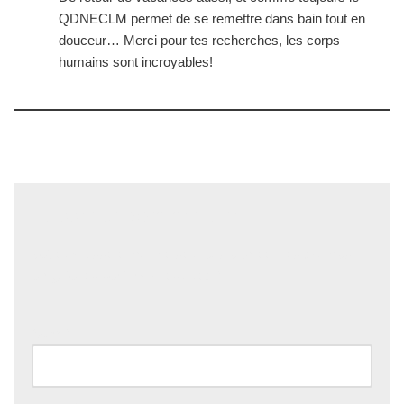
QDNECLM permet de se remettre dans bain tout en
douceur… Merci pour tes recherches, les corps
humains sont incroyables!
Laisser un commentaire
Votre adresse e-mail ne sera pas publiée.
Les champs
obligatoires sont indiqués avec
*
Nom
*