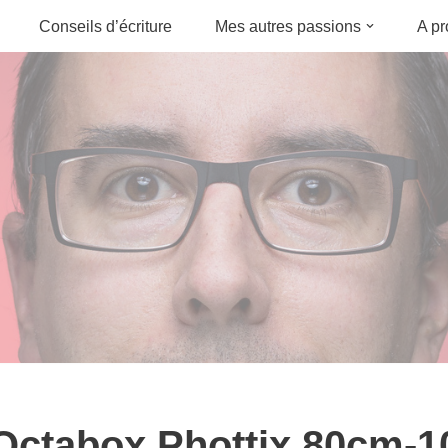
Conseils d’écriture
Mes autres passions
A p
Octabox Phottix 80cm-1