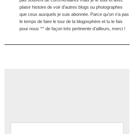
plaisir histoire de voir d’autres blogs ou photographes
que ceux auxquels je suis abonnée. Parce qu’on n’a pas
le temps de faire le tour de la blogosphère et tu le fais
pour nous ^^ de façon très pertinente d’ailleurs, merci !
Laisser un commentaire
Votre adresse e-mail ne sera pas publiée.
Les champs
obligatoires sont indiqués avec
*
Nom
*