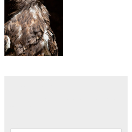
Laisser un commentaire
Votre adresse e-mail ne sera pas publiée.
Les champs
obligatoires sont indiqués avec
*
Nom
*