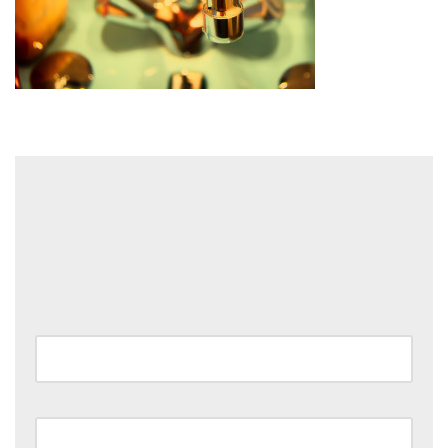
Laisser un commentaire
Votre adresse e-mail ne sera pas publiée.
Les champs
obligatoires sont indiqués avec
*
Nom
*
E-mail
*