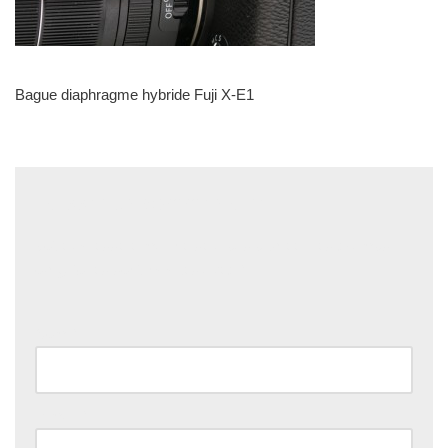
Bague diaphragme hybride Fuji X-E1
Laisser un commentaire
Votre adresse e-mail ne sera pas publiée.
Les champs
obligatoires sont indiqués avec
*
Nom
*
E-mail
*