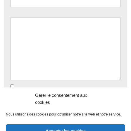
Commentaire
*
Enregistrer mon nom, mon e-mail et mon site dans le
Gérer le consentement aux
navigateur pour mon prochain commentaire.
cookies
Nous utilisons des cookies pour optimiser notre site web et notre service.
Accepter les cookies