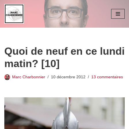
Aller
au
contenu
Quoi de neuf en ce lundi
matin? [10]
Marc Charbonnier
10 décembre 2012
13 commentaires