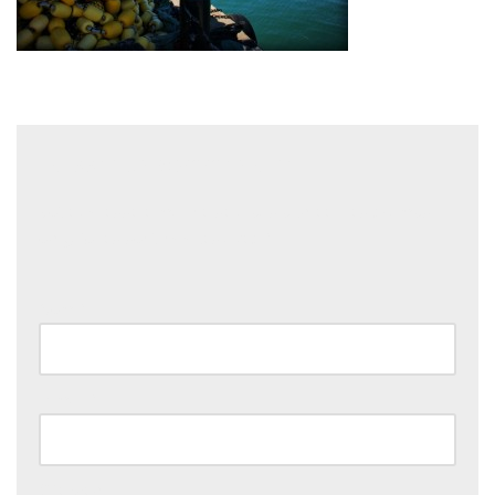
Laisser un commentaire
Votre adresse e-mail ne sera pas publiée.
Les champs
obligatoires sont indiqués avec
*
Nom
*
E-mail
*
Site web