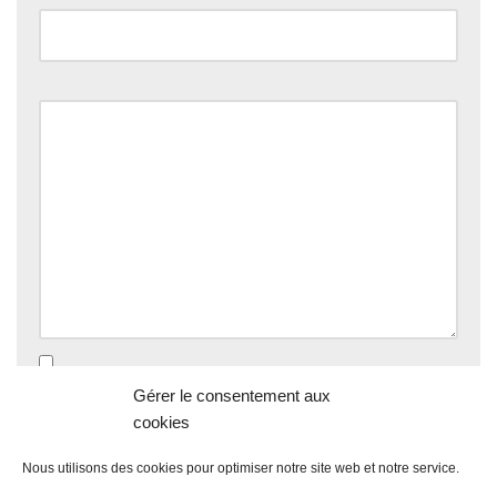
Commentaire
*
Enregistrer mon nom, mon e-mail et mon site dans le
Gérer le consentement aux
navigateur pour mon prochain commentaire.
cookies
Nous utilisons des cookies pour optimiser notre site web et notre service.