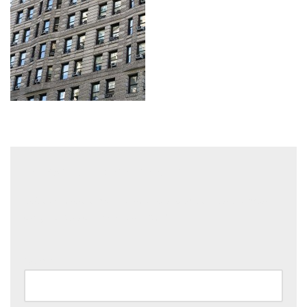
Laisser un commentaire
Votre adresse e-mail ne sera pas publiée.
Les champs
obligatoires sont indiqués avec
*
Nom
*