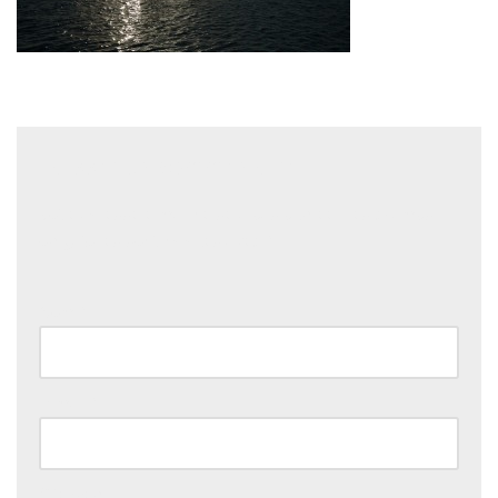
Laisser un commentaire
Votre adresse e-mail ne sera pas publiée.
Les champs
obligatoires sont indiqués avec
*
Nom
*
E-mail
*
Site web