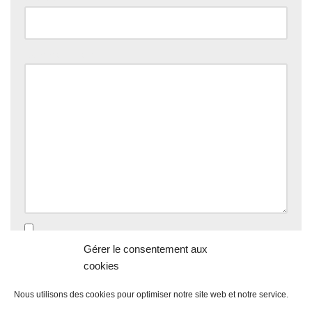
Commentaire
*
Enregistrer mon nom, mon e-mail et mon site dans le
Gérer le consentement aux
navigateur pour mon prochain commentaire.
cookies
Nous utilisons des cookies pour optimiser notre site web et notre service.