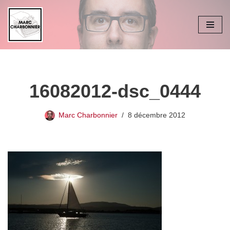
Aller
au
contenu
16082012-dsc_0444
Marc Charbonnier
8 décembre 2012