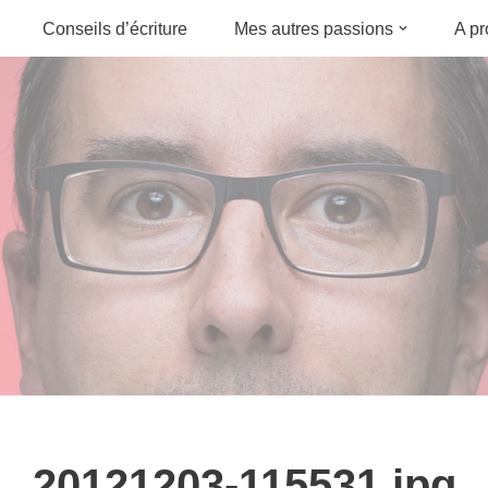
Conseils d’écriture
Mes autres passions
A p
20121203-115531.jpg