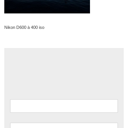
Nikon D600 à 400 iso
Laisser un commentaire
Votre adresse e-mail ne sera pas publiée.
Les champs
obligatoires sont indiqués avec
*
Nom
*
E-mail
*