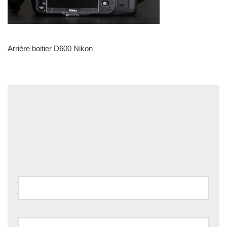
Arrière boitier D600 Nikon
Laisser un commentaire
Votre adresse e-mail ne sera pas publiée.
Les champs
obligatoires sont indiqués avec
*
Nom
*
E-mail
*