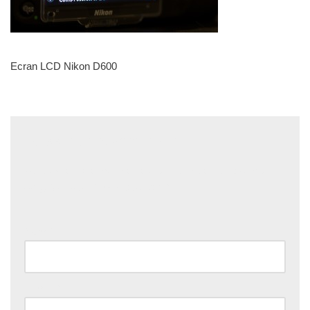
Ecran LCD Nikon D600
Laisser un commentaire
Votre adresse e-mail ne sera pas publiée.
Les champs
obligatoires sont indiqués avec
*
Nom
*
E-mail
*