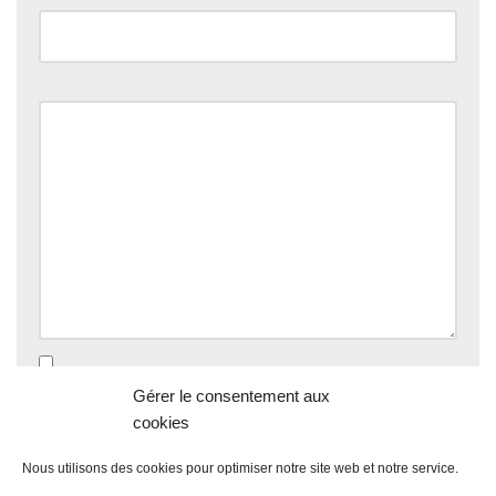
Commentaire
*
Enregistrer mon nom, mon e-mail et mon site dans le
Gérer le consentement aux
navigateur pour mon prochain commentaire.
cookies
Nous utilisons des cookies pour optimiser notre site web et notre service.