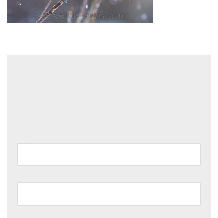
Laisser un commentaire
Votre adresse e-mail ne sera pas publiée.
Les champs
obligatoires sont indiqués avec
*
Nom
*
E-mail
*
Site web