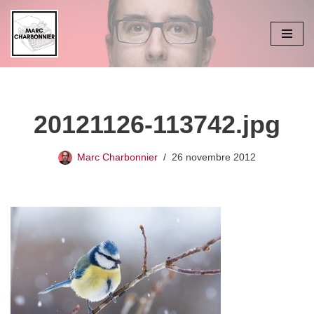
Aller
au
contenu
20121126-113742.jpg
Marc Charbonnier
26 novembre 2012