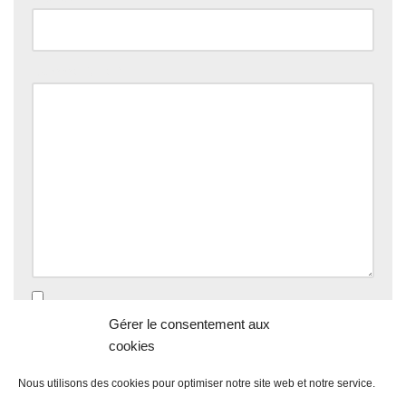
Commentaire
*
Enregistrer mon nom, mon e-mail et mon site dans le
Gérer le consentement aux
navigateur pour mon prochain commentaire.
cookies
Nous utilisons des cookies pour optimiser notre site web et notre service.