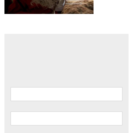
Laisser un commentaire
Votre adresse e-mail ne sera pas publiée.
Les champs
obligatoires sont indiqués avec
*
Nom
*
E-mail
*
Site web