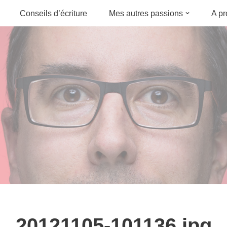
Conseils d’écriture
Mes autres passions
A p
20121105-101136.jpg