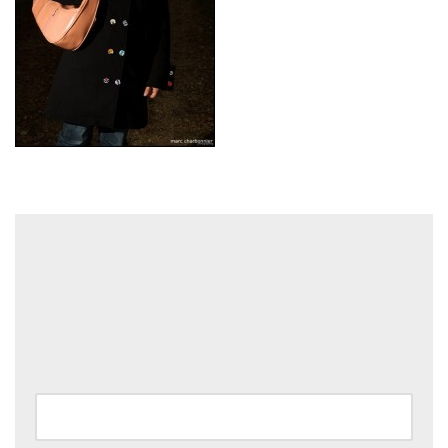
Laisser un commentaire
Votre adresse e-mail ne sera pas publiée.
Les champs
obligatoires sont indiqués avec
*
Nom
*