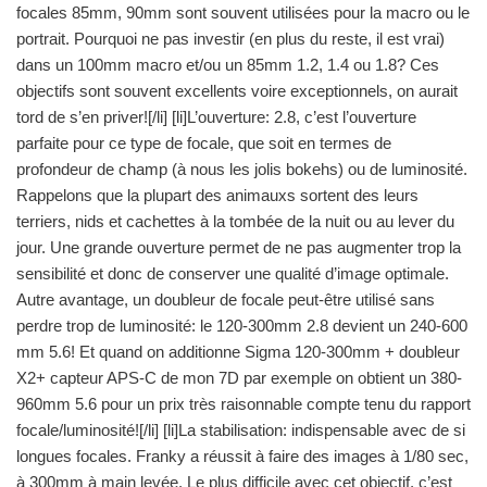
focales 85mm, 90mm sont souvent utilisées pour la macro ou le
portrait. Pourquoi ne pas investir (en plus du reste, il est vrai)
dans un 100mm macro et/ou un 85mm 1.2, 1.4 ou 1.8? Ces
objectifs sont souvent excellents voire exceptionnels, on aurait
tord de s’en priver![/li] [li]L’ouverture: 2.8, c’est l’ouverture
parfaite pour ce type de focale, que soit en termes de
profondeur de champ (à nous les jolis bokehs) ou de luminosité.
Rappelons que la plupart des animauxs sortent des leurs
terriers, nids et cachettes à la tombée de la nuit ou au lever du
jour. Une grande ouverture permet de ne pas augmenter trop la
sensibilité et donc de conserver une qualité d’image optimale.
Autre avantage, un doubleur de focale peut-être utilisé sans
perdre trop de luminosité: le 120-300mm 2.8 devient un 240-600
mm 5.6! Et quand on additionne Sigma 120-300mm + doubleur
X2+ capteur APS-C de mon 7D par exemple on obtient un 380-
960mm 5.6 pour un prix très raisonnable compte tenu du rapport
focale/luminosité![/li] [li]La stabilisation: indispensable avec de si
longues focales. Franky a réussit à faire des images à 1/80 sec,
à 300mm à main levée. Le plus difficile avec cet objectif, c’est