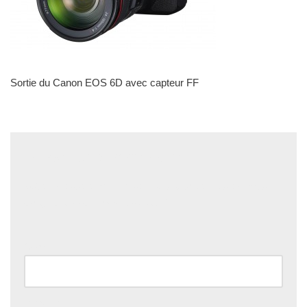
Sortie du Canon EOS 6D avec capteur FF
Laisser un commentaire
Votre adresse e-mail ne sera pas publiée.
Les champs
obligatoires sont indiqués avec
*
Nom
*
E-mail
*