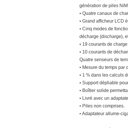
génération de piles NiM
• Quatre canaux de cha
• Grand afficheur LCD éc
• Cinq modes de fonction
décharge (discharge), et
• 19 courants de charg
• 10 courants de décha
Quatre senseurs de temp
• Mesure du temps par os
• 1 % dans les calculs d
• Support dépliable pour
• Boîtier solide permetta
• Livré avec un adaptat
• Piles non comprises.
• Adaptateur allume-ciga