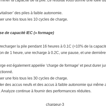
rminer la capacité de la pile. Le résultat vous donne une idée du
taliser’ des piles à faible autonomie.
r une fois tous les 10 cycles de charge.
se de capacité IEC (= formage)
 recharger la pile pendant 16 heures à 0.1C (=10% de la capacité
ion de 1 heure, une recharge à 0.2C, une pause, et une dernièr
arge est également appelée ‘charge de formage’ et peut durer j
ctionné.
r une fois tous les 30 cycles de charge.
r des accus neufs et des accus à faible autonomie qui même a
& Analyze continue à fournir des performances réduites.