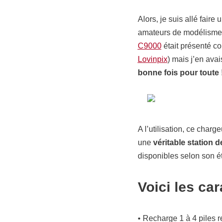
Alors, je suis allé fair
amateurs de modélismes)
C9000
était présenté co
Lovinpix
) mais j’en ava
bonne fois pour toute 
A l’utilisation, ce charg
une
véritable station 
disponibles selon son ét
Voici les ca
• Recharge 1 à 4 piles