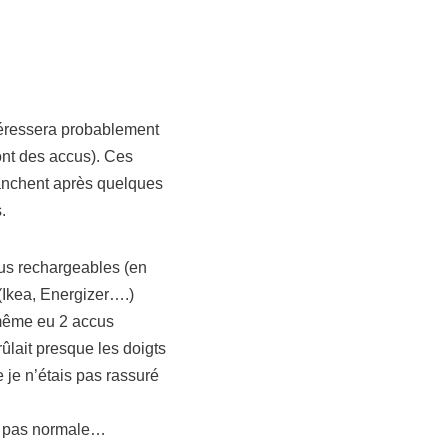
ntéressera probablement
ont des accus). Ces
flanchent après quelques
.
cus rechargeables (en
 (Ikea, Energizer….)
 même eu 2 accus
ûlait presque les doigts
 je n’étais pas rassuré
it pas normale…