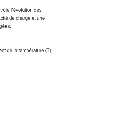
rôle l’évolution des
acité de charge et une
gées.
nt de la température (T)