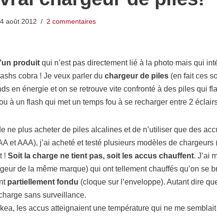
4 août 2012
2 commentaires
d’un produit
qui n’est pas directement lié à la photo mais qui i
flashs cobra ! Je veux parler du
chargeur de piles
(en fait ces s
ds en énergie et on se retrouve vite confronté à des piles qui 
ou à un flash qui met un temps fou à se recharger entre 2 éclairs
e ne plus acheter de piles alcalines et de n’utiliser que des ac
s AA et AAA), j’ai acheté et testé plusieurs modèles de chargeurs
 !
Soit la charge ne tient pas, soit les accus chauffent
. J’ai
geur de la même marque) qui ont tellement chauffés qu’on se br
nt
partiellement fondu
(cloque sur l’enveloppe). Autant dire que
charge sans surveillance.
kea, les accus atteignaient une température qui ne me sembla