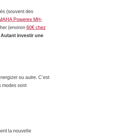
és (souvent des
AHA Powerex MH-
cher (environ
60€ chez
.
Autant investir une
Energizer ou autre. C’est
s modes sont
nt la nouvelle