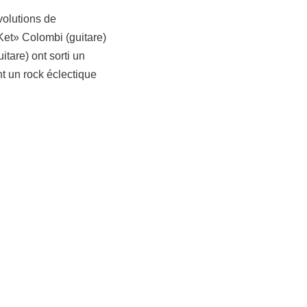
volutions de
Ket» Colombi (guitare)
tare) ont sorti un
t un rock éclectique