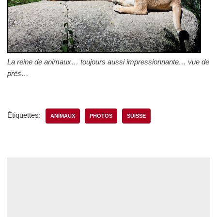
La reine de animaux… toujours aussi impressionnante… vue de
près…
Étiquettes:
ANIMAUX
PHOTOS
SUISSE
Laisser un commentaire
Votre adresse e-mail ne sera pas publiée.
Les champs
obligatoires sont indiqués avec
*