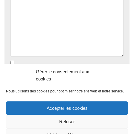
Enregistrer mon nom, mon e-mail et mon site dans le
Gérer le consentement aux
navigateur pour mon prochain commentaire.
cookies
Nous utilisons des cookies pour optimiser notre site web et notre service.
Accepter les cookies
Refuser