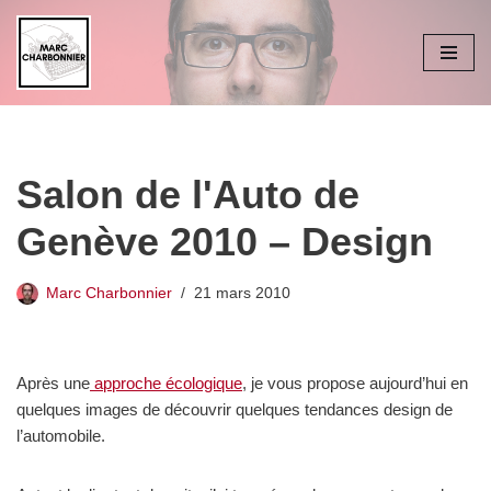
Aller
au
contenu
Salon de l'Auto de
Genève 2010 – Design
Marc Charbonnier
21 mars 2010
Après une
approche écologique
, je vous propose aujourd’hui en
quelques images de découvrir quelques tendances design de
l’automobile.