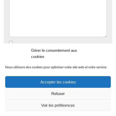
Enregistrer mon nom, mon e-mail et mon site dans le
Gérer le consentement aux
navigateur pour mon prochain commentaire.
cookies
Nous utilisons des cookies pour optimiser notre site web et notre service.
Accepter les cookies
Refuser
Voir les préférences
Propulsé par
WordPress