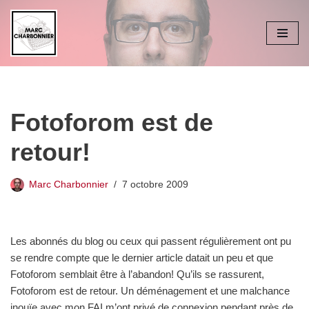
Aller
au
contenu
Fotoforom est de
retour!
Marc Charbonnier
7 octobre 2009
Les abonnés du blog ou ceux qui passent régulièrement ont pu
se rendre compte que le dernier article datait un peu et que
Fotoforom semblait être à l’abandon! Qu’ils se rassurent,
Fotoforom est de retour. Un déménagement et une malchance
inouïe avec mon FAI m’ont privé de connexion pendant près de